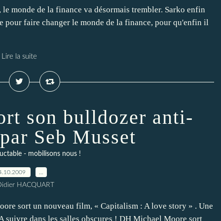
 le monde de la finance va désormais trembler. Sarko enfin
ge pour faire changer le monde de la finance, pour qu'enfin il
Lire la suite
rt son bulldozer anti-
e par Seb Musset
luctable - mobilisons nous !
4.10.2009
…
Didier HACQUART
ore sort un nouveau film, « Capitalism : A love story » . Une
. A suivre dans les salles obscures ! DH Michael Moore sort