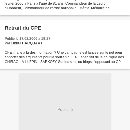
février 2006 à Paris à l’âge de 81 ans. Commandeur de la Légion
d'Honneur, Commandeur de l'ordre national du Mérite, Médaillé de
l'Aéronautique, Ancien élève de l’Ecole Navale, Piltote de...
Retrait du CPE
Publié le 17/02/2006 à 19:27
Par
Didier HACQUART
CPE : halte à la désinformation ? Une campagne est lancée sur le net pour
apporter des arguments pour le soutien du CPE et en fait de la politique des
CHIRAC – VILLEPIN - SARKOZY. Sur les sites ou blogs s’opposant au CPE,
fleurissent des « commentaires...
Publicité