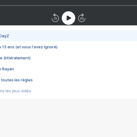
 DayZ
 a 13 ans (et vous l'avez ignoré)
e (littéralement)
im Rayan
 toutes les règles
s les jeux vidéo
us choquant de Rockstar ? - Le scandale BULLY
e plus moche de Steam
du RÊVE tourne au CAUCHEMAR
pendant 8 heures