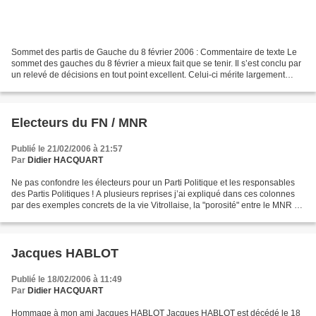
Sommet des partis de Gauche du 8 février 2006 : Commentaire de texte Le
sommet des gauches du 8 février a mieux fait que se tenir. Il s’est conclu par
un relevé de décisions en tout point excellent. Celui-ci mérite largement
d’être analysé, diffusé… et...
Electeurs du FN / MNR
Publié le 21/02/2006 à 21:57
Par
Didier HACQUART
Ne pas confondre les électeurs pour un Parti Politique et les responsables
des Partis Politiques ! A plusieurs reprises j’ai expliqué dans ces colonnes
par des exemples concrets de la vie Vitrollaise, la "porosité" entre le MNR et
l’UMP. Cette porosité...
Jacques HABLOT
Publié le 18/02/2006 à 11:49
Par
Didier HACQUART
Hommage à mon ami Jacques HABLOT Jacques HABLOT est décédé le 18