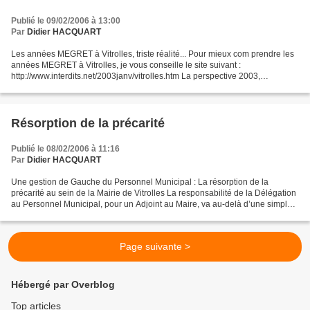
Publié le 09/02/2006 à 13:00
Par
Didier HACQUART
Les années MEGRET à Vitrolles, triste réalité... Pour mieux com prendre les
années MEGRET à Vitrolles, je vous conseille le site suivant :
http://www.interdits.net/2003janv/vitrolles.htm La perspective 2003,
envisagée sur le site ne s'est pas réalisée....
Résorption de la précarité
Publié le 08/02/2006 à 11:16
Par
Didier HACQUART
Une gestion de Gauche du Personnel Municipal : La résorption de la
précarité au sein de la Mairie de Vitrolles La responsabilité de la Délégation
au Personnel Municipal, pour un Adjoint au Maire, va au-delà d’une simple
gestion d’une masse salariale,...
Page suivante >
Hébergé par Overblog
Top articles