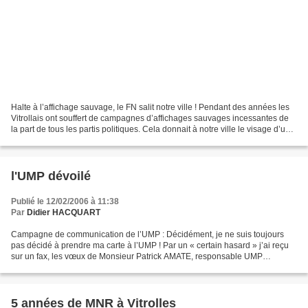
Halte à l’affichage sauvage, le FN salit notre ville ! Pendant des années les
Vitrollais ont souffert de campagnes d’affichages sauvages incessantes de
la part de tous les partis politiques. Cela donnait à notre ville le visage d’une
ville en lutte perpétuelle...
l'UMP dévoilé
Publié le 12/02/2006 à 11:38
Par
Didier HACQUART
Campagne de communication de l’UMP : Décidément, je ne suis toujours
pas décidé à prendre ma carte à l’UMP ! Par un « certain hasard » j’ai reçu
sur un fax, les vœux de Monsieur Patrick AMATE, responsable UMP
entreprises de la XIIème circonscription des...
5 années de MNR à Vitrolles