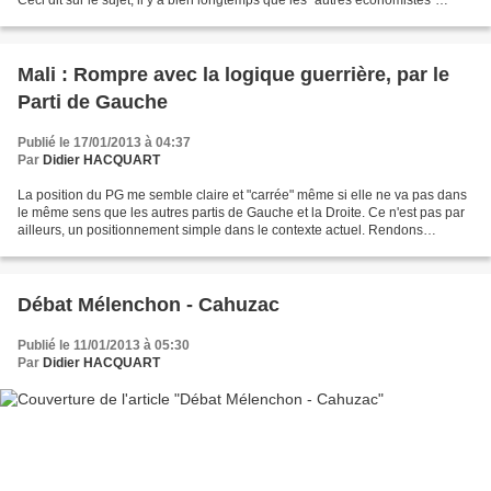
Ceci dit sur le sujet, il y a bien longtemps que les "autres économistes"
dénoncaient la stratégie...
Mali : Rompre avec la logique guerrière, par le
Parti de Gauche
Publié le 17/01/2013 à 04:37
Par
Didier HACQUART
La position du PG me semble claire et "carrée" même si elle ne va pas dans
le même sens que les autres partis de Gauche et la Droite. Ce n'est pas par
ailleurs, un positionnement simple dans le contexte actuel. Rendons
hommage à nos soldats sur le terrain...
Débat Mélenchon - Cahuzac
Publié le 11/01/2013 à 05:30
Par
Didier HACQUART