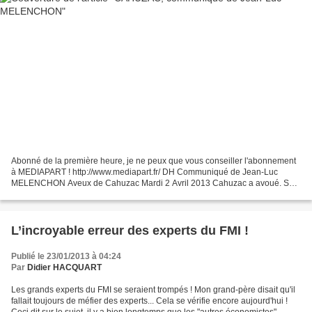
Abonné de la première heure, je ne peux que vous conseiller l'abonnement
à MEDIAPART ! http://www.mediapart.fr/ DH Communiqué de Jean-Luc
MELENCHON Aveux de Cahuzac Mardi 2 Avril 2013 Cahuzac a avoué. Ses
aveux en appellent d’autres. Qui savait aussi...
L’incroyable erreur des experts du FMI !
Publié le 23/01/2013 à 04:24
Par
Didier HACQUART
Les grands experts du FMI se seraient trompés ! Mon grand-père disait qu'il
fallait toujours de méfier des experts... Cela se vérifie encore aujourd'hui !