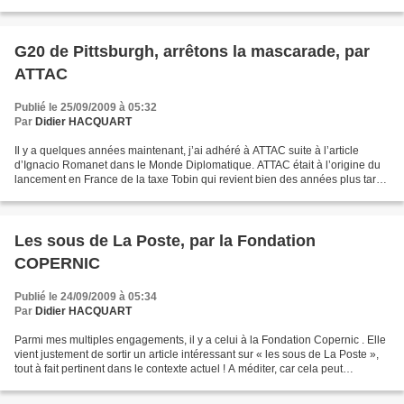
semaine du 28 septembre au 3 octobre....
G20 de Pittsburgh, arrêtons la mascarade, par
ATTAC
Publié le 25/09/2009 à 05:32
Par
Didier HACQUART
Il y a quelques années maintenant, j’ai adhéré à ATTAC suite à l’article
d’Ignacio Romanet dans le Monde Diplomatique. ATTAC était à l’origine du
lancement en France de la taxe Tobin qui revient bien des années plus tard
dans l’actualité. Alors que le...
Les sous de La Poste, par la Fondation
COPERNIC
Publié le 24/09/2009 à 05:34
Par
Didier HACQUART
Parmi mes multiples engagements, il y a celui à la Fondation Copernic . Elle
vient justement de sortir un article intéressant sur « les sous de La Poste »,
tout à fait pertinent dans le contexte actuel ! A méditer, car cela peut
contribuer au débat… DH...