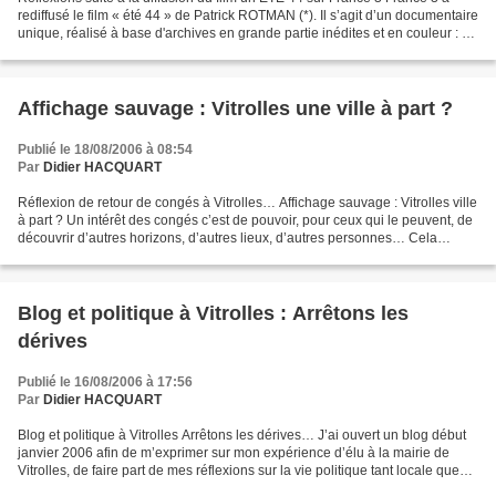
rediffusé le film « été 44 » de Patrick ROTMAN (*). Il s’agit d’un documentaire
unique, réalisé à base d'archives en grande partie inédites et en couleur : -
Une recherche d'images...
Affichage sauvage : Vitrolles une ville à part ?
Publié le 18/08/2006 à 08:54
Par
Didier HACQUART
Réflexion de retour de congés à Vitrolles… Affichage sauvage : Vitrolles ville
à part ? Un intérêt des congés c’est de pouvoir, pour ceux qui le peuvent, de
découvrir d’autres horizons, d’autres lieux, d’autres personnes… Cela
permet aussi de faire un...
Blog et politique à Vitrolles : Arrêtons les
dérives
Publié le 16/08/2006 à 17:56
Par
Didier HACQUART
Blog et politique à Vitrolles Arrêtons les dérives… J’ai ouvert un blog début
janvier 2006 afin de m’exprimer sur mon expérience d’élu à la mairie de
Vitrolles, de faire part de mes réflexions sur la vie politique tant locale que
nationale, etc. Par ailleurs,...