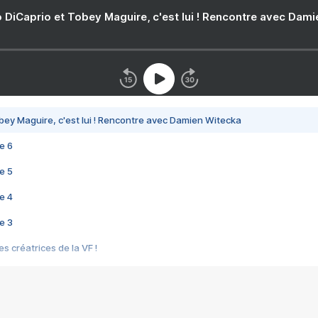
 DiCaprio et Tobey Maguire, c'est lui ! Rencontre avec Dam
bey Maguire, c'est lui ! Rencontre avec Damien Witecka
e 6
e 5
e 4
e 3
s créatrices de la VF !
e 2
e 1