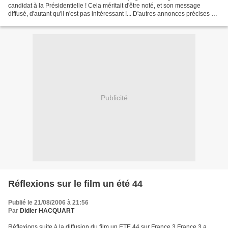
candidat à la Présidentielle ! Cela méritait d'être noté, et son message
diffusé, d'autant qu'il n'est pas initéressant !... D'autres annonces précises sur
son programme, devraient être...
Publicité
Réflexions sur le film un été 44
Publié le 21/08/2006 à 21:56
Par
Didier HACQUART
Réflexions suite à la diffusion du film un ETE 44 sur France 3 France 3 a