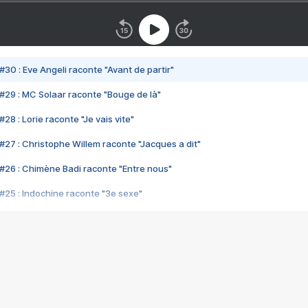
#30 : Eve Angeli raconte "Avant de partir"
#29 : MC Solaar raconte "Bouge de là"
28 : Lorie raconte "Je vais vite"
#27 : Christophe Willem raconte "Jacques a dit"
#26 : Chimène Badi raconte "Entre nous"
#25 : Indochine raconte "3e sexe"
#24 : Zaho raconte "C'est chelou"
#23 : Patrick Bruel raconte "Au café des délices"
#22 : Kyo raconte "Le chemin"
#21 : Nolwenn Leroy raconte "Cassé"