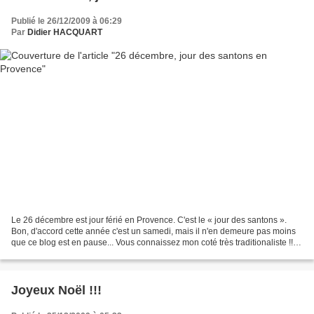
Publié le 26/12/2009 à 06:29
Par
Didier HACQUART
Le 26 décembre est jour férié en Provence. C'est le « jour des santons ».
Bon, d'accord cette année c'est un samedi, mais il n'en demeure pas moins
que ce blog est en pause... Vous connaissez mon coté très traditionaliste !!!
(*) DH (*) Je plaisante....
Joyeux Noël !!!