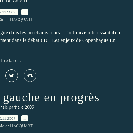
RTI DE GAUCHE
9.11.2009
…
Didier HACQUART
 dans les prochains jours... J'ai trouvé intéressant d'en
emment dans le débat ! DH Les enjeux de Copenhague En
Lire la suite
a gauche en progrès
nale partielle 2009
8.11.2009
…
Didier HACQUART