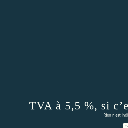
TVA à 5,5 %, si c’e
Rien n'est iné
2