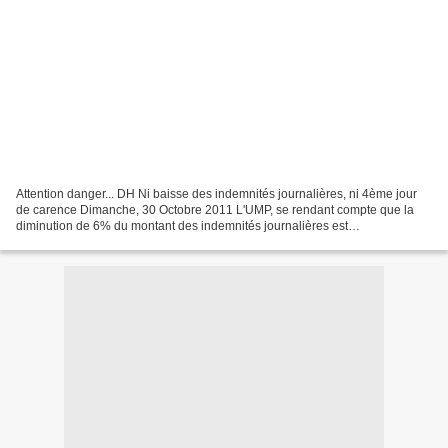
Attention danger... DH Ni baisse des indemnités journalières, ni 4ème jour
de carence Dimanche, 30 Octobre 2011 L'UMP, se rendant compte que la
diminution de 6% du montant des indemnités journalières est
particulièrement impopulaire, a fait pression sur...