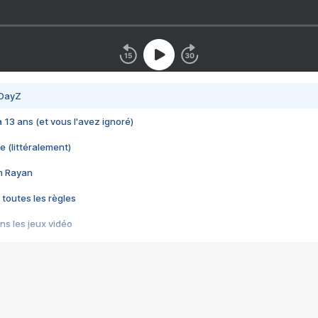
 DayZ
 a 13 ans (et vous l'avez ignoré)
e (littéralement)
im Rayan
 toutes les règles
s les jeux vidéo
us choquant de Rockstar ? - Le scandale BULLY
e plus moche de Steam
du RÊVE tourne au CAUCHEMAR