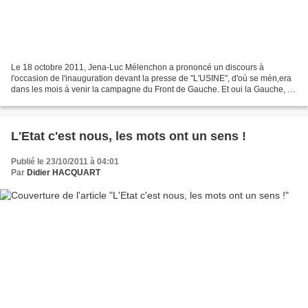
Le 18 octobre 2011, Jena-Luc Mélenchon a prononcé un discours à
l'occasion de l'inauguration devant la presse de "L'USINE", d'où se mén,era
dans les mois à venir la campagne du Front de Gauche. Et oui la Gauche, ce
n'est pas que le PS !!! Il y a d'autres...
L'Etat c'est nous, les mots ont un sens !
Publié le 23/10/2011 à 04:01
Par
Didier HACQUART