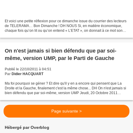
Et voici une petite réflexion pour ce dimanche issue du courrier des lecteurs
de TELERAMA… Bon Dimanche ! DH NOUS Si, en matière économique,
chaque fois qu’on lit ou qu’on entend « L’ETAT », on donnait à ce mot son
véritable sens en le remplaçant par...
On n'est jamais si bien défendu que par soi-
même, version UMP, par le Parti de Gauche
Publié le 22/10/2011 à 04:51
Par
Didier HACQUART
Ma foi pourquoi se géner ? Et dire qu'il y en a encore qui pensent que La
Droite et la Gauche, finalement c'est la même chose... DH On n'est jamais si
bien défendu que par soi-même, version UMP Jeudi, 20 Octobre 2011
Martine Billard Dans le cadre du débat...
Page suivante >
Hébergé par Overblog