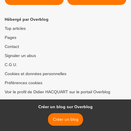
fluidification des relations
BOYCOTT DES JEUX DE
sociales », l'exemple de
PEKIN ET LA
PSA !
PROPAGANDE ANTI
Hébergé par Overblog
CHINOISE, par Jean Luc
Mélenchon >
Top articles
Pages
Contact
Signaler un abus
C.G.U.
Cookies et données personnelles
Préférences cookies
Voir le profil de Didier HACQUART sur le portail Overblog
Créer un blog sur Overblog
Créer un blog