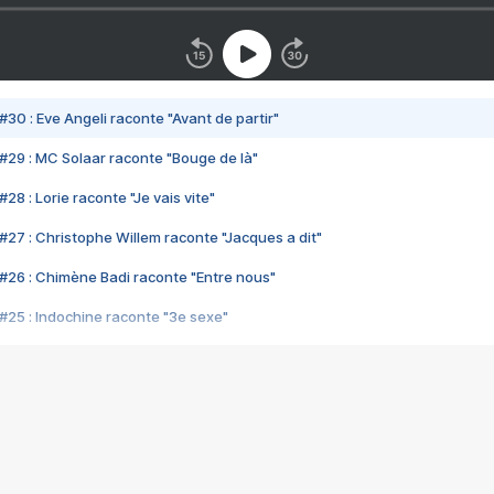
#30 : Eve Angeli raconte "Avant de partir"
#29 : MC Solaar raconte "Bouge de là"
28 : Lorie raconte "Je vais vite"
#27 : Christophe Willem raconte "Jacques a dit"
#26 : Chimène Badi raconte "Entre nous"
#25 : Indochine raconte "3e sexe"
#24 : Zaho raconte "C'est chelou"
#23 : Patrick Bruel raconte "Au café des délices"
#22 : Kyo raconte "Le chemin"
#21 : Nolwenn Leroy raconte "Cassé"