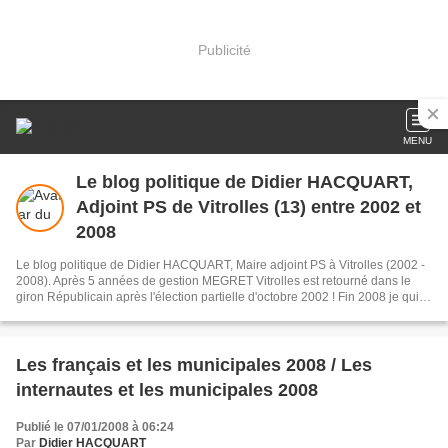
Publicité
MENU
Le blog politique de Didier HACQUART,
Adjoint PS de Vitrolles (13) entre 2002 et
2008
Le blog politique de Didier HACQUART, Maire adjoint PS à Vitrolles (2002 -
2008). Après 5 années de gestion MEGRET Vitrolles est retourné dans le
giron Républicain après l'élection partielle d'octobre 2002 ! Fin 2008 je quitte
le PS pour le Parti de Gauche.
Les français et les municipales 2008 / Les
internautes et les municipales 2008
Publié le 07/01/2008 à 06:24
Par
Didier HACQUART