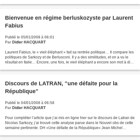
ruptures de la gauche ? Intéressant...
Bienvenue en régime berluskozyste par Laurent
Fabius
Publié le 05/01/2008 à 06:01
Par
Didier HACQUART
Laurent Fabius, le « vieil éléphant » fait sa rentrée politique… Il compare les
politiques de Sarkozy et de Berlusconi. Il y a des similitudes, et on a vu le
résultat en Italie… Encore, une fois, le vieil éléphant a encore son mot à dire
et ses analyses...
Discours de LATRAN, "une défaite pour la
République"
Publié le 04/01/2008 à 06:58
Par
Didier HACQUART
Pour compléter l’article que j’ai mis en ligne hier sur le discours de Latran de
Nicolas Sarkozy, j’ai trouvé cette analyse parue dans le Nouvel obs de cette
semaine pertinente. DH «Une défaite de la République» Jean-Michel
Quillardet, grand maître du...