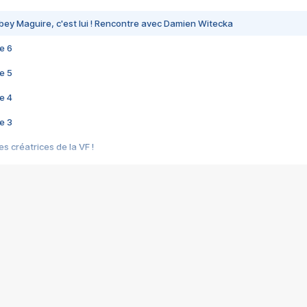
bey Maguire, c'est lui ! Rencontre avec Damien Witecka
e 6
e 5
e 4
e 3
s créatrices de la VF !
e 2
e 1
e Mektoub My Love arrive enfin ! Rencontre avec Shaïn Boumedine et Sal
i : après Toni en famille
elle réalise le bouleversant Dites lui que je l'aime
ais ! Rencontre autour de Vie privée de Rebecca Zlotowski