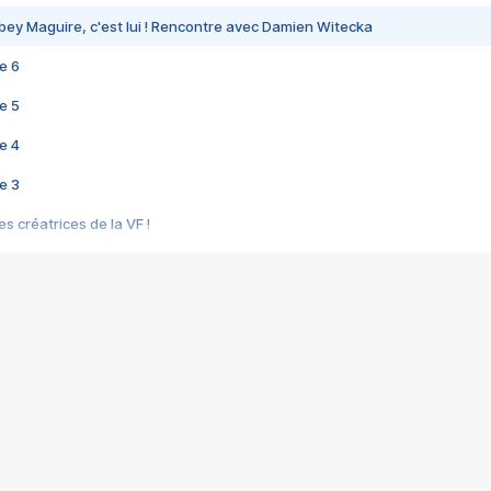
bey Maguire, c'est lui ! Rencontre avec Damien Witecka
e 6
e 5
e 4
e 3
s créatrices de la VF !
e 2
e 1
e Mektoub My Love arrive enfin ! Rencontre avec Shaïn Boumedine et Sal
i : après Toni en famille
elle réalise le bouleversant Dites lui que je l'aime
ais ! Rencontre autour de Vie privée de Rebecca Zlotowski