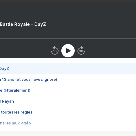
 Battle Royale - DayZ
 DayZ
 a 13 ans (et vous l'avez ignoré)
e (littéralement)
im Rayan
 toutes les règles
s les jeux vidéo
us choquant de Rockstar ? - Le scandale BULLY