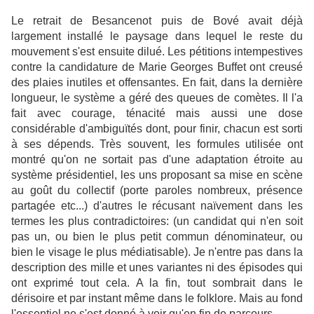
Le retrait de Besancenot puis de Bové avait déjà
largement installé le paysage dans lequel le reste du
mouvement s'est ensuite dilué. Les pétitions intempestives
contre la candidature de Marie Georges Buffet ont creusé
des plaies inutiles et offensantes. En fait, dans la dernière
longueur, le système a géré des queues de comètes. Il l'a
fait avec courage, ténacité mais aussi une dose
considérable d'ambiguïtés dont, pour finir, chacun est sorti
à ses dépends. Très souvent, les formules utilisée ont
montré qu'on ne sortait pas d'une adaptation étroite au
système présidentiel, les uns proposant sa mise en scène
au goût du collectif (porte paroles nombreux, présence
partagée etc...) d'autres le récusant naïvement dans les
termes les plus contradictoires: (un candidat qui n'en soit
pas un, ou bien le plus petit commun dénominateur, ou
bien le visage le plus médiatisable). Je n'entre pas dans la
description des mille et unes variantes ni des épisodes qui
ont exprimé tout cela. A la fin, tout sombrait dans le
dérisoire et par instant même dans le folklore. Mais au fond
l'essentiel ne s'est donné à voir qu'en fin de parcours.