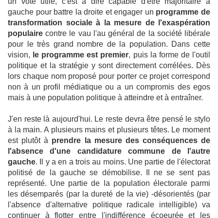
un vote utile, c'est à dire capable d'être majoritaire à
gauche pour battre la droite et engager un
programme de
transformation sociale à la mesure de l'exaspération
populaire
contre le vau l'au général de la société libérale
pour le très grand nombre de la population. Dans cette
vision,
le programme est premier
, puis la forme de l'outil
politique et la stratégie y sont directement corrélées. Dès
lors chaque nom proposé pour porter ce projet correspond
non à un profil médiatique ou a un compromis des egos
mais à une population politique à atteindre et à entraîner.
J'en reste là aujourd'hui. Le reste devra être pensé le stylo
à la main. A plusieurs mains et plusieurs têtes. Le moment
est plutôt à
prendre la mesure des conséquences de
l'absence d'une candidature commune de l'autre
gauche
. Il y a en a trois au moins. Une partie de l'électorat
politisé de la gauche se démobilise. Il ne se sent pas
représenté. Une partie de la population électorale parmi
les désemparés (par la dureté de la vie) -désorientés (par
l'absence d'alternative politique radicale intelligible) va
continuer à flotter entre l'indifférence écoeurée et les