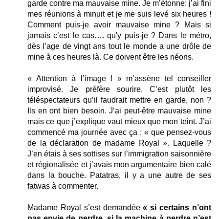
garde contre ma mauvaise mine. Je m’étonne: j’ai fini
mes réunions à minuit et je me suis levé six heures !
Comment puis-je avoir mauvaise mine ? Mais si
jamais c’est le cas…. qu'y puis-je ? Dans le métro,
dès l’age de vingt ans tout le monde a une drôle de
mine à ces heures là. Ce doivent être les néons.
« Attention à l’image ! » m’assène tel conseiller
improvisé. Je préfère sourire. C’est plutôt les
téléspectateurs qu’il faudrait mettre en garde, non ?
Ils en ont bien besoin. J’ai peut-être mauvaise mine
mais ce que j’explique vaut mieux que mon teint. J’ai
commencé ma journée avec ça : « que pensez-vous
de la déclaration de madame Royal ». Laquelle ?
J’en étais à ses sottises sur l’immigration saisonnière
et régionalisée et j’avais mon argumentaire bien calé
dans la bouche. Patatras, il y a une autre de ses
fatwas à commenter.
Madame Royal s’est demandée
« si certains n’ont
pas envie de perdre, si la machine à perdre n’est