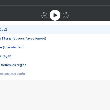
 DayZ
 a 13 ans (et vous l'avez ignoré)
e (littéralement)
im Rayan
 toutes les règles
s les jeux vidéo
us choquant de Rockstar ? - Le scandale BULLY
e plus moche de Steam
du RÊVE tourne au CAUCHEMAR
pendant 8 heures