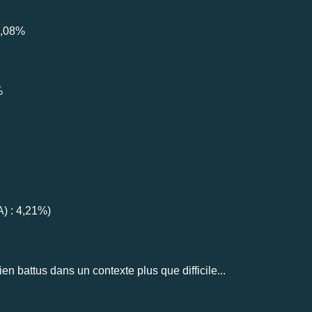
4,08%
%
) : 4,21%)
en battus dans un contexte plus que difficile...