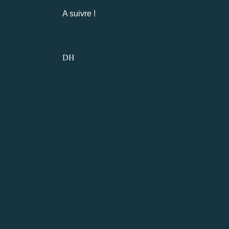
A suivre !
DH