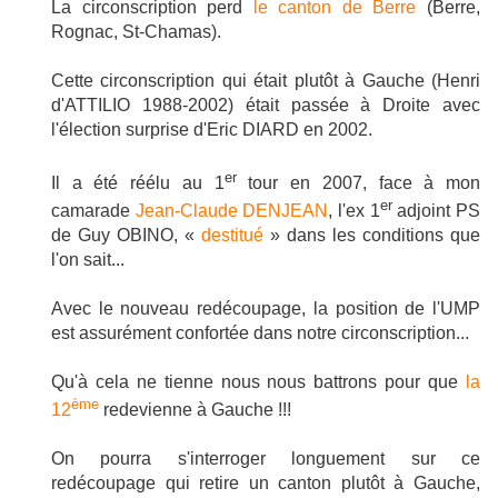
La circonscription perd
le canton de Berre
(Berre,
Rognac, St-Chamas).
Cette circonscription qui était plutôt à Gauche (Henri
d'ATTILIO 1988-2002) était passée à Droite avec
l'élection surprise d'Eric DIARD en 2002.
er
Il a été réélu au 1
tour en 2007, face à mon
er
camarade
Jean-Claude DENJEAN
, l'ex 1
adjoint PS
de Guy OBINO, «
destitué
» dans les conditions que
l'on sait...
Avec le nouveau redécoupage, la position de l'UMP
est assurément confortée dans notre circonscription...
Qu'à cela ne tienne nous nous battrons pour que
la
ème
12
redevienne à Gauche !!!
On pourra s'interroger longuement sur ce
redécoupage qui retire un canton plutôt à Gauche,