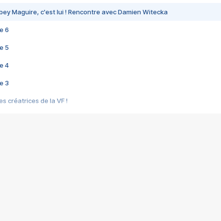
bey Maguire, c'est lui ! Rencontre avec Damien Witecka
e 6
e 5
e 4
e 3
s créatrices de la VF !
e 2
e 1
e Mektoub My Love arrive enfin ! Rencontre avec Shaïn Boumedine et Sal
i : après Toni en famille
elle réalise le bouleversant Dites lui que je l'aime
ais ! Rencontre autour de Vie privée de Rebecca Zlotowski