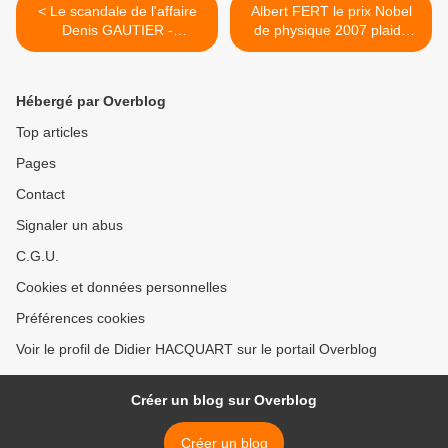
< Le scandale de l'affaire
Albert FERT le prix Nobel
Denis GAUTIER -
de physique 2007 plaide
SAUVAGNAC et de l'UIMM
pour une recherche libre...
>
Hébergé par Overblog
Top articles
Pages
Contact
Signaler un abus
C.G.U.
Cookies et données personnelles
Préférences cookies
Voir le profil de Didier HACQUART sur le portail Overblog
Créer un blog sur Overblog
Créer un blog