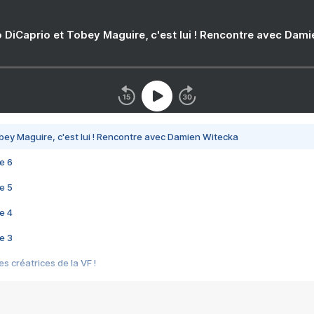
 DiCaprio et Tobey Maguire, c'est lui ! Rencontre avec Dam
bey Maguire, c'est lui ! Rencontre avec Damien Witecka
e 6
e 5
e 4
e 3
s créatrices de la VF !
e 2
e 1