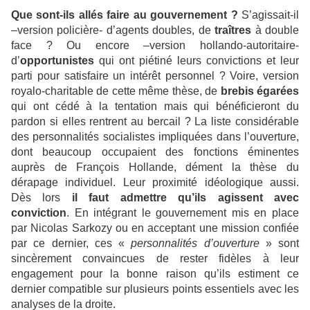
Que sont-ils allés faire au gouvernement ?
S’agissait-il
–version policière- d’agents doubles, de
traîtres
à double
face ? Ou encore –version hollando-autoritaire-
d’
opportunistes
qui ont piétiné leurs convictions et leur
parti pour satisfaire un intérêt personnel ? Voire, version
royalo-charitable de cette même thèse, de
brebis égarées
qui ont cédé à la tentation mais qui bénéficieront du
pardon si elles rentrent au bercail ? La liste considérable
des personnalités socialistes impliquées dans l’ouverture,
dont beaucoup occupaient des fonctions éminentes
auprès de François Hollande, dément la thèse du
dérapage individuel. Leur proximité idéologique aussi.
Dès lors
il faut admettre qu’ils agissent avec
conviction
. En intégrant le gouvernement mis en place
par Nicolas Sarkozy ou en acceptant une mission confiée
par ce dernier, ces «
personnalités
d’ouverture
» sont
sincèrement convaincues de rester fidèles à leur
engagement pour la bonne raison qu’ils estiment ce
dernier compatible sur plusieurs points essentiels avec les
analyses de la droite.