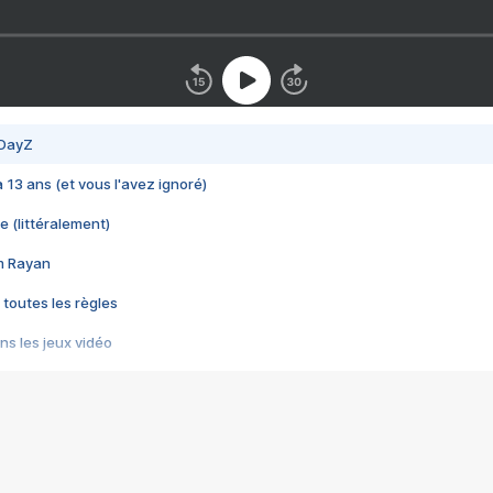
 DayZ
 a 13 ans (et vous l'avez ignoré)
e (littéralement)
im Rayan
 toutes les règles
s les jeux vidéo
us choquant de Rockstar ? - Le scandale BULLY
e plus moche de Steam
du RÊVE tourne au CAUCHEMAR