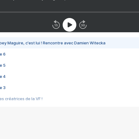
bey Maguire, c'est lui ! Rencontre avec Damien Witecka
e 6
e 5
e 4
e 3
s créatrices de la VF !
e 2
e 1
e Mektoub My Love arrive enfin ! Rencontre avec Shaïn Boumedine et Sal