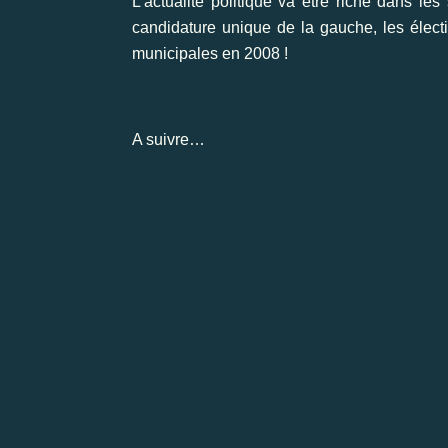
L’actualité politique va être riche dans l
candidature unique de la gauche, les électi
municipales en 2008 !
A suivre…