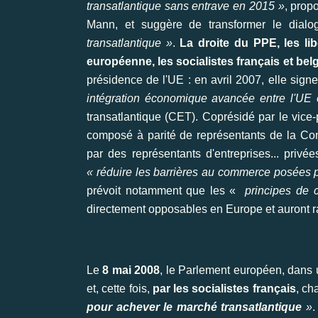
transatlantique sans entrave en 2015 »
, prop
Mann, et suggère de transformer le dialog
transatlantique »
.
La droite du PPE, les li
européenne, les socialistes français et bel
présidence de l'UE : en avril 2007, elle si
intégration économique avancée entre l'UE 
transatlantique (CET). Coprésidé par le vice
composé à parité de représentants de la Com
par des représentants d'entreprises... privée
« réduire les barrières au commerce posées 
prévoit notamment que les «
principes de c
directement opposables en Europe et auront r
Le
8 mai 2008
, le Parlement européen, dans
et, cette fois,
par les socialistes français
, ch
pour achever le marché transatlantique
»
.