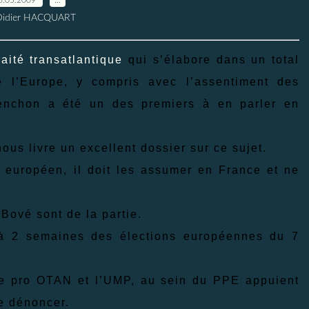
Didier HACQUART
raité transatlantique
qui s’élabore dans un total
 l’Europe, y compris avec l’assentiment des
lenchon a été un des premiers à en parler en
nous livre un excellent dossier sur ce sujet.
t européen, il doit les assumer en France et ne
Bové sont de la partie.
 à 2 semaines des élections européennes du 7
le pro OTAN et l’UMP, au sein du PPE appuient
le dénoncer.