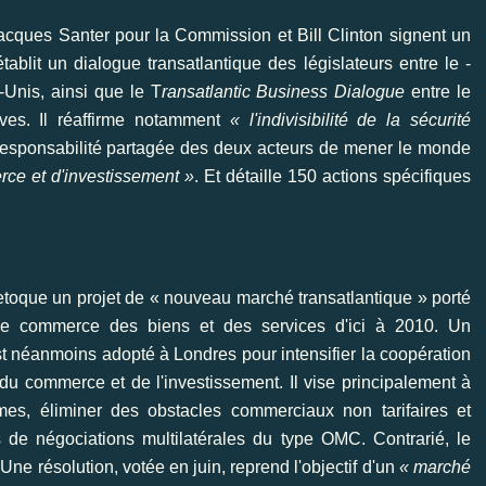
acques Santer pour la Commission et Bill Clinton signent un
tablit un dialogue transatlantique des législateurs entre le ­
Unis, ainsi que le T
ransatlantic Business Dialogue
entre le
ives. Il réaffirme notamment
« l'indivisibilité de la sécurité
 responsabilité partagée des deux acteurs de mener le monde
ce et d'investissement »
. Et détaille 150 actions spécifiques
etoque un projet de « nouveau marché transatlantique » porté
r le commerce des biens et des services d'ici à 2010. Un
t néanmoins adopté à Londres pour intensifier la coopération
 du commerce et de l'investissement. Il vise principalement à
mes, éliminer des obstacles commerciaux non tarifaires et
 de négociations multilatérales du type OMC. Contrarié, le
ne résolution, votée en juin, reprend l'objectif d'un
« marché