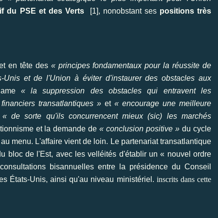
if du PSE et des Verts
[
1
], nonobstant ses
positions très
fet en tête des
« principes fondamentaux pour la réussite de
ts-Unis et de l'Union à éviter d'instaurer des obstacles aux
clame
« la suppression des obstacles qui entravent les
financiers transatlantiques »
et
« encourage une meilleure
s
« de sorte qu'ils concurrencent mieux (sic) les marchés
ectionnisme et la demande de
« conclusion positive »
du cycle
 au menu. L'affaire vient de loin. Le partenariat transatlantique
u bloc de l'Est, avec les velléités d'établir un « nouvel ordre
 consultations bisannuelles entre la présidence du Conseil
s États-Unis, ainsi qu'au niveau ministériel.
inscrits dans cette