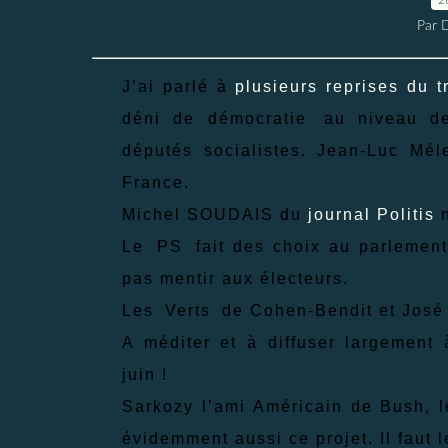
Par 
J’ai parlé à
plusieurs reprises du t
déni de démocratie
au niveau de
députés socialistes. Jean-Luc Mé
France.
Michel SOUDAIS du
journal Politis
Le
PS
fait des choix au parlemen
pas mentir aux électeurs.
Les
Verts
de Cohen-Bendit et José 
A méditer et à diffuser largement
juin !
Sarkozy l’ami Américain de Bush, 
évidemment aussi ce projet. Il faut 