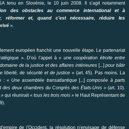
tenu en Slovénie, le 10 juin 2008. Il s'agit notamment
nation des obstacles au commerce international et à
er, réformer et, quand c'est nécessaire, réduire les
privé
».
rlement européen franchit une nouvelle étape. Le partenariat
ratégique ». D'où l'appel à
« une coopération étroite entre
omaine de la justice et des affaires intérieures
[...]
pour bâtir
liberté, de sécurité et de justice »
(art. 45). Pas moins. La
ée :
« Une assemblée transatlantique
[...]
composée à parts
t des deux chambres du Congrès des États-Unis »
(art. 10).
 »
qui réunirait
« tous les trois mois »
le Haut Représentant de
9).
'empire de l'Occident, la résolution n'envisage de défense