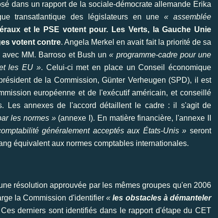
osé dans un rapport de la sociale-démocrate allemande Erika
ue transatlantique des ­législateurs en une
« assemblée
béraux et le PSE votent pour.
Les Verts, la Gauche Unie
ges votent contre
. Angela Merkel en avait fait la priorité de sa
gne avec MM. Barroso et Bush un
« programme-cadre pour une
et les EU »
. Celui-ci met en place un Conseil économique
-président de la Commission, Günter Verheugen (SPD), il est
mission européenne et de l'exécutif américain, et conseillé
s. Les annexes de l'accord détaillent le cadre : il s'agit de
par les normes »
(annexe I). En matière financière, l'annexe II
omptabilité généralement acceptés aux États-Unis »
seront
ang équivalent aux normes comptables internationales.
 une résolution approuvée par les mêmes groupes qu'en 2006
arge la Commission d'identifier
«
les obstacles à démanteler
 Ces derniers sont identifiés dans le rapport d'étape du CET