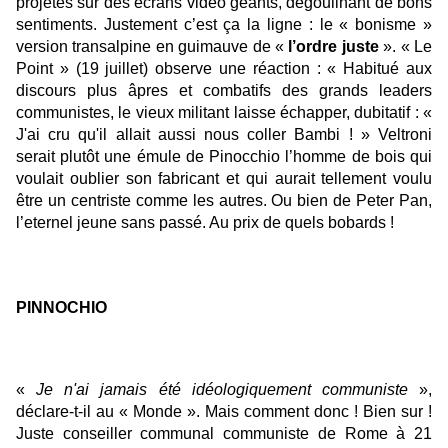
projetés sur des écrans vidéo géants, dégoulinant de bons
sentiments. Justement c’est ça la ligne : le « bonisme »
version transalpine en guimauve de «
l’ordre juste
». « Le
Point » (19 juillet) observe une réaction : « Habitué aux
discours plus âpres et combatifs des grands leaders
communistes, le vieux militant laisse échapper, dubitatif : «
J'ai cru qu'il allait aussi nous coller Bambi ! » Veltroni
serait plutôt une émule de Pinocchio l’homme de bois qui
voulait oublier son fabricant et qui aurait tellement voulu
être un centriste comme les autres. Ou bien de Peter Pan,
l’eternel jeune sans passé. Au prix de quels bobards !
PINNOCHIO
«
Je n'ai jamais été idéologiquement communiste
»,
déclare-t-il au « Monde ». Mais comment donc ! Bien sur !
Juste conseiller communal communiste de Rome à 21