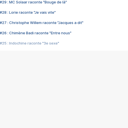
#29 : MC Solaar raconte "Bouge de là"
28 : Lorie raconte "Je vais vite"
#27 : Christophe Willem raconte "Jacques a dit"
#26 : Chimène Badi raconte "Entre nous"
#25 : Indochine raconte "3e sexe"
#24 : Zaho raconte "C'est chelou"
#23 : Patrick Bruel raconte "Au café des délices"
#22 : Kyo raconte "Le chemin"
#21 : Nolwenn Leroy raconte "Cassé"
#20 : Patrick Hernandez raconte "Born to be alive"
#19 : Lorie raconte "Près de moi"
#18 : Michael Jones raconte "A nos actes manqués" (avec Jean-Jacque
#17 : Khaled raconte "Aïcha"