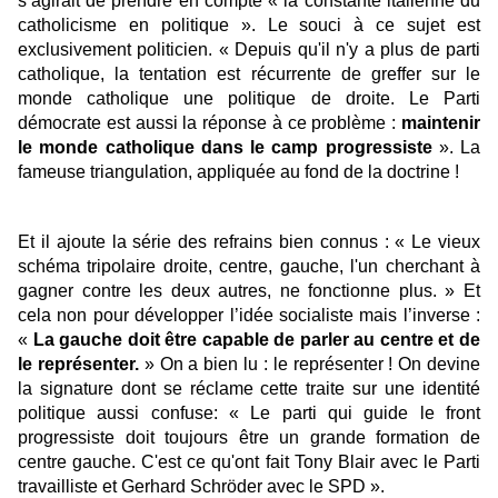
s’agirait de prendre en compte « la constante italienne du
catholicisme en politique ». Le souci à ce sujet est
exclusivement politicien. « Depuis qu'il n'y a plus de parti
catholique, la tentation est récurrente de greffer sur le
monde catholique une politique de droite. Le Parti
démocrate est aussi la réponse à ce problème :
maintenir
le monde catholique dans le camp progressiste
». La
fameuse triangulation, appliquée au fond de la doctrine !
Et il ajoute la série des refrains bien connus : « Le vieux
schéma tripolaire droite, centre, gauche, l'un cherchant à
gagner contre les deux autres, ne fonctionne plus. » Et
cela non pour développer l’idée socialiste mais l’inverse :
«
La gauche doit être capable de parler au centre et de
le représenter.
» On a bien lu : le représenter ! On devine
la signature dont se réclame cette traite sur une identité
politique aussi confuse: « Le parti qui guide le front
progressiste doit toujours être un grande formation de
centre gauche. C'est ce qu'ont fait Tony Blair avec le Parti
travailliste et Gerhard Schröder avec le SPD ».