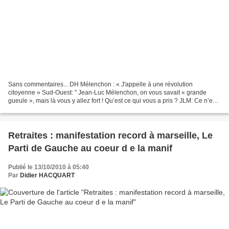
Sans commentaires... DH Mélenchon : « J'appelle à une révolution
citoyenne » Sud-Ouest: " Jean-Luc Mélenchon, on vous savait « grande
gueule », mais là vous y allez fort ! Qu’est ce qui vous a pris ? JLM: Ce n’est
pas moi qui suis violent, c’est l’actualité...
Retraites : manifestation record à marseille, Le
Parti de Gauche au coeur d e la manif
Publié le 13/10/2010 à 05:40
Par
Didier HACQUART