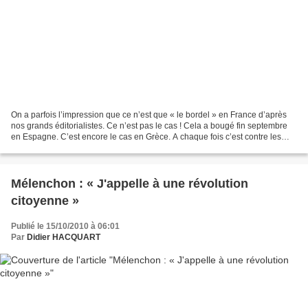
On a parfois l’impression que ce n’est que « le bordel » en France d’après
nos grands éditorialistes. Ce n’est pas le cas ! Cela a bougé fin septembre
en Espagne. C’est encore le cas en Grèce. A chaque fois c’est contre les
programmes d’austérité imposés...
Mélenchon : « J'appelle à une révolution
citoyenne »
Publié le 15/10/2010 à 06:01
Par
Didier HACQUART