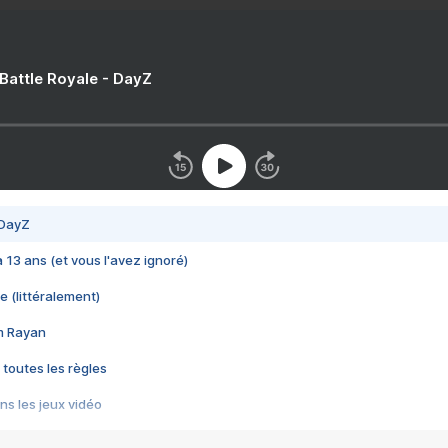
 Battle Royale - DayZ
 DayZ
 a 13 ans (et vous l'avez ignoré)
e (littéralement)
im Rayan
 toutes les règles
s les jeux vidéo
us choquant de Rockstar ? - Le scandale BULLY