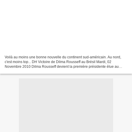
Voilà au moins une bonne nouvelle du continent sud-américain. Au nord,
c'est moins top... DH Victoire de Dilma Rousseff au Brésil Mardi, 02
Novembre 2010 Dilma Rousseff devient la première présidente élue au
Brésil depuis 171 ans de République, avec 55,72%...