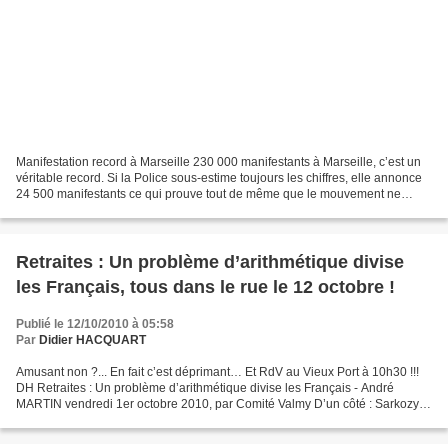
Manifestation record à Marseille 230 000 manifestants à Marseille, c’est un
véritable record. Si la Police sous-estime toujours les chiffres, elle annonce
24 500 manifestants ce qui prouve tout de même que le mouvement ne
fléchit pas. Le chiffre est supérieur...
Retraites : Un problème d’arithmétique divise
les Français, tous dans le rue le 12 octobre !
Publié le 12/10/2010 à 05:58
Par
Didier HACQUART
Amusant non ?... En fait c’est déprimant… Et RdV au Vieux Port à 10h30 !!!
DH Retraites : Un problème d’arithmétique divise les Français - André
MARTIN vendredi 1er octobre 2010, par Comité Valmy D’un côté : Sarkozy,
Fillon, Woerth, les députés UMP, le...