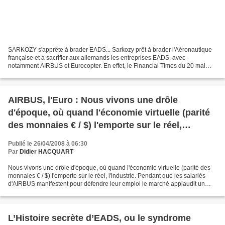
SARKOZY s'apprête à brader EADS... Sarkozy prêt à brader l'Aéronautique
française et à sacrifier aux allemands les entreprises EADS, avec
notamment AIRBUS et Eurocopter. En effet, le Financial Times du 20 mai
s'est fait l'écho d'un plan industriel en...
AIRBUS, l'Euro : Nous vivons une drôle
d'époque, où quand l'économie virtuelle (parité
des monnaies € / $) l'emporte sur le réel,
l'industrie.
Publié le 26/04/2008 à 06:30
Par
Didier HACQUART
Nous vivons une drôle d'époque, où quand l'économie virtuelle (parité des
monnaies € / $) l'emporte sur le réel, l'industrie. Pendant que les salariés
d'AIRBUS manifestent pour défendre leur emploi le marché applaudit un
plan Power 8 renforcé. Le PDG...
L’Histoire secrète d’EADS, ou le syndrome