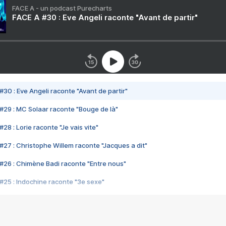
FACE A - un podcast Purecharts
FACE A #30 : Eve Angeli raconte "Avant de partir"
#30 : Eve Angeli raconte "Avant de partir"
#29 : MC Solaar raconte "Bouge de là"
28 : Lorie raconte "Je vais vite"
#27 : Christophe Willem raconte "Jacques a dit"
#26 : Chimène Badi raconte "Entre nous"
#25 : Indochine raconte "3e sexe"
#24 : Zaho raconte "C'est chelou"
#23 : Patrick Bruel raconte "Au café des délices"