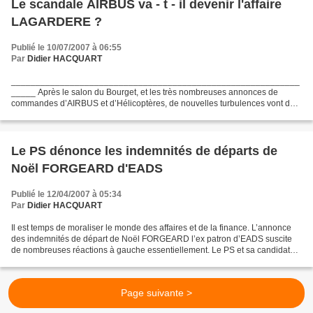
Le scandale AIRBUS va - t - il devenir l'affaire
LAGARDERE ?
Publié le 10/07/2007 à 06:55
Par
Didier HACQUART
___________________________________________________________
_____ Après le salon du Bourget, et les très nombreuses annonces de
commandes d’AIRBUS et d’Hélicoptères, de nouvelles turbulences vont de
nouveau secouer le groupe EADS dans les prochains jours...
Le PS dénonce les indemnités de départs de
Noël FORGEARD d'EADS
Publié le 12/04/2007 à 05:34
Par
Didier HACQUART
Il est temps de moraliser le monde des affaires et de la finance. L’annonce
des indemnités de départ de Noël FORGEARD l’ex patron d’EADS suscite
de nombreuses réactions à gauche essentiellement. Le PS et sa candidate
se sont positionnés clairement. Coté...
Page suivante >