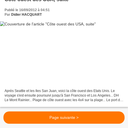
Publié le 16/09/2012 à 04:51
Par
Didier HACQUART
Après Seattle et les Iles San Juan, voici la côte ouest des Etats Unis. Le
voyage s'est ensuite poursuivi jusqu'à San Francisco et Los Angeles... DH
Le Mont Rainier... Plage de côte ouest avec les 4x4 sur la plage... Le port de
Newport (Orégon) et ses...
Page suivante >