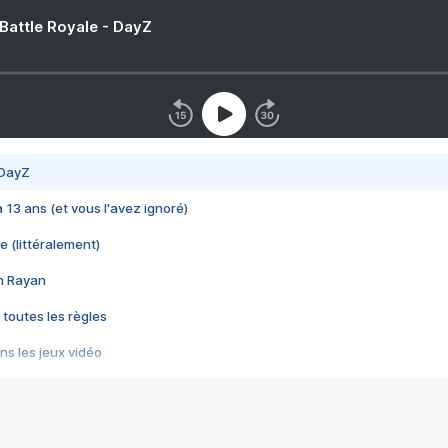
 Battle Royale - DayZ
 DayZ
 a 13 ans (et vous l'avez ignoré)
e (littéralement)
im Rayan
 toutes les règles
s les jeux vidéo
us choquant de Rockstar ? - Le scandale BULLY
e plus moche de Steam