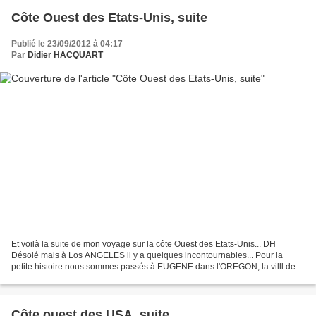
Côte Ouest des Etats-Unis, suite
Publié le 23/09/2012 à 04:17
Par
Didier HACQUART
Et voilà la suite de mon voyage sur la côte Ouest des Etats-Unis... DH
Désolé mais à Los ANGELES il y a quelques incontournables... Pour la
petite histoire nous sommes passés à EUGENE dans l'OREGON, la villl des
Simpsons !!! Malibu... Rentrée au port......
Côte ouest des USA, suite