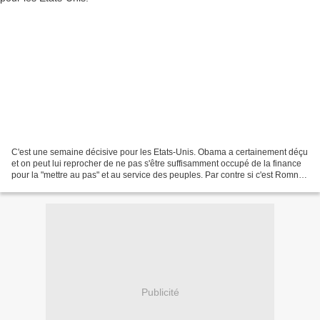
C'est une semaine décisive pour les Etats-Unis. Obama a certainement déçu
et on peut lui reprocher de ne pas s'être suffisamment occupé de la finance
pour la "mettre au pas" et au service des peuples. Par contre si c'est Romney
qui gagne, ce sera un vrai...
Publicité