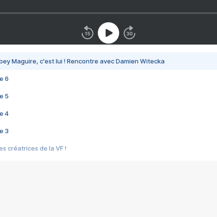
bey Maguire, c'est lui ! Rencontre avec Damien Witecka
e 6
e 5
e 4
e 3
s créatrices de la VF !
e 2
e 1
e Mektoub My Love arrive enfin ! Rencontre avec Shaïn Boumedine et Sal