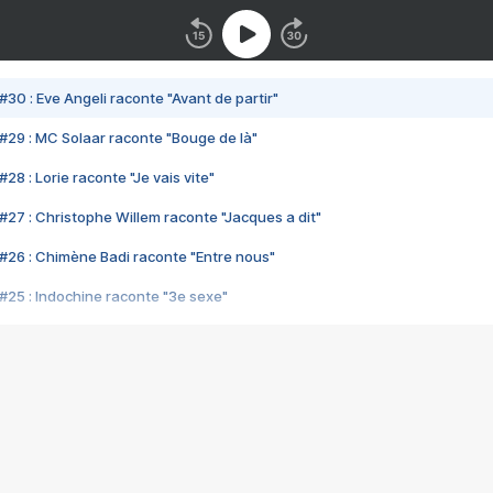
#30 : Eve Angeli raconte "Avant de partir"
#29 : MC Solaar raconte "Bouge de là"
28 : Lorie raconte "Je vais vite"
#27 : Christophe Willem raconte "Jacques a dit"
#26 : Chimène Badi raconte "Entre nous"
#25 : Indochine raconte "3e sexe"
#24 : Zaho raconte "C'est chelou"
#23 : Patrick Bruel raconte "Au café des délices"
#22 : Kyo raconte "Le chemin"
#21 : Nolwenn Leroy raconte "Cassé"