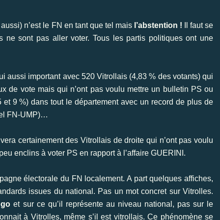
s aussi) n’est le FN en tant que tel mais
l’abstention !
Il faut se
 ne sont pas aller voter. Tous les partis politiques ont une
ui aussi important avec 520 Vitrollais (4,83 % des votants) qui
eaux de vote mais qui n’ont pas voulu mettre un bulletin PS ou
4,5 et 9 %) dans tout le département avec un record de plus de
duel FN-UMP)…
uvera certainement des Vitrollais de droite qui n’ont pas voulu
 peu enclins à voter PS en rapport à l’affaire GUERINI.
pagne électorale du FN localement. A part quelques affiches,
ndards issues du national. Pas un mot concret sur Vitrolles.
ogo
et sur ce qu’il représente au niveau national, pas sur le
nnait à Vitrolles, même s’il est vitrollais. Ce phénomène se