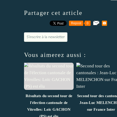
Partager cet article
Repost
0
S'inscrire à la newsletter
Vous aimerez aussi :
Résultats du second tour de
Second tour des cantona
l'élection cantonale de
Jean-Luc MELENC
Vitrolles: Loïc GACHON
sur France Inter
(PS) est élu