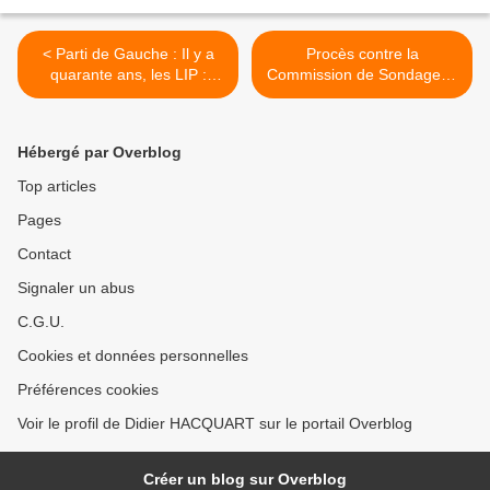
< Parti de Gauche : Il y a
Procès contre la
quarante ans, les LIP :
Commission de Sondages :
l’imagination au pouvoir
Le rapporteur public donne
raison à Jean-Luc
Mélenchon >
Hébergé par Overblog
Top articles
Pages
Contact
Signaler un abus
C.G.U.
Cookies et données personnelles
Préférences cookies
Voir le profil de Didier HACQUART sur le portail Overblog
Créer un blog sur Overblog