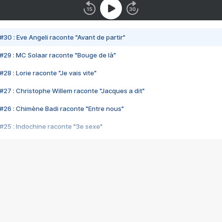
#30 : Eve Angeli raconte "Avant de partir"
#29 : MC Solaar raconte "Bouge de là"
28 : Lorie raconte "Je vais vite"
#27 : Christophe Willem raconte "Jacques a dit"
#26 : Chimène Badi raconte "Entre nous"
#25 : Indochine raconte "3e sexe"
#24 : Zaho raconte "C'est chelou"
#23 : Patrick Bruel raconte "Au café des délices"
#22 : Kyo raconte "Le chemin"
#21 : Nolwenn Leroy raconte "Cassé"
#20 : Patrick Hernandez raconte "Born to be alive"