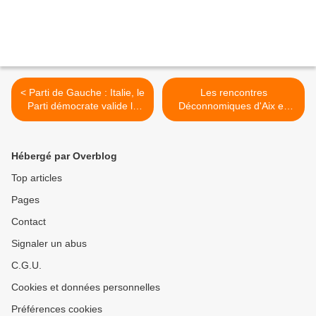
< Parti de Gauche : Italie, le
Les rencontres
Parti démocrate valide le
Déconnomiques d'Aix en
Pacte d’austérité Merkozy
Provence, communiqué
et condamne les européens
final >
à subir le joug de la Troïka
Hébergé par Overblog
via le MES
Top articles
Pages
Contact
Signaler un abus
C.G.U.
Cookies et données personnelles
Préférences cookies