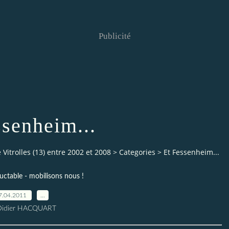
Publicité
ssenheim...
Vitrolles (13) entre 2002 et 2008
>
Categories
>
Et Fessenheim...
luctable - mobilisons nous !
7.04.2011
…
Didier HACQUART