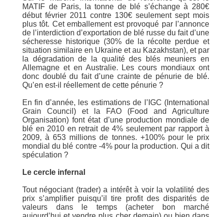
MATIF de Paris, la tonne de blé s’échange à 280€
début février 2011 contre 130€ seulement sept mois
plus tôt. Cet emballement est provoqué par l’annonce
de l’interdiction d’exportation de blé russe du fait d’une
sécheresse historique (30% de la récolte perdue et
situation similaire en Ukraine et au Kazakhstan), et par
la dégradation de la qualité des blés meuniers en
Allemagne et en Australie. Les cours mondiaux ont
donc doublé du fait d’une crainte de pénurie de blé.
Qu’en est-il réellement de cette pénurie ?
En fin d’année, les estimations de l’IGC (International
Grain Council) et la FAO (Food and Agriculture
Organisation) font état d’une production mondiale de
blé en 2010 en retrait de 4% seulement par rapport à
2009, à 653 millions de tonnes. +100% pour le prix
mondial du blé contre -4% pour la production. Qui a dit
spéculation ?
Le cercle infernal
Tout négociant (trader) a intérêt à voir la volatilité des
prix s’amplifier puisqu’il tire profit des disparités de
valeurs dans le temps (acheter bon marché
aujourd’hui et vendre plus cher demain) ou bien dans