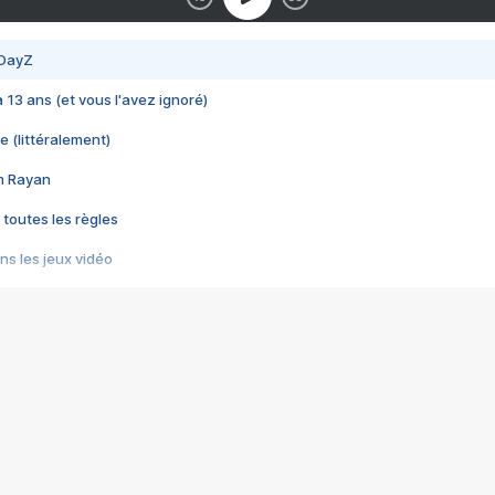
 DayZ
 a 13 ans (et vous l'avez ignoré)
e (littéralement)
im Rayan
 toutes les règles
s les jeux vidéo
us choquant de Rockstar ? - Le scandale BULLY
e plus moche de Steam
du RÊVE tourne au CAUCHEMAR
pendant 8 heures
it… à tort