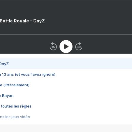
 Battle Royale - DayZ
 DayZ
 a 13 ans (et vous l'avez ignoré)
e (littéralement)
im Rayan
 toutes les règles
s les jeux vidéo
us choquant de Rockstar ? - Le scandale BULLY