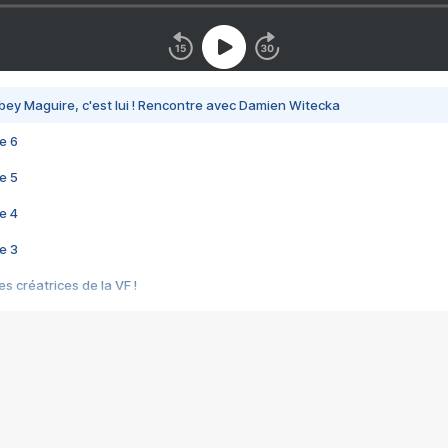
bey Maguire, c'est lui ! Rencontre avec Damien Witecka
e 6
e 5
e 4
e 3
s créatrices de la VF !
e 2
e 1
e Mektoub My Love arrive enfin ! Rencontre avec Shaïn Boumedine et Sal
i : après Toni en famille