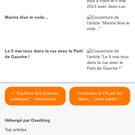
Marine lève le voile...
Le 5 mai tous dans la rue avec le Parti
de Gauche !
< "Équilibre des finances
Combattre le FN par les
publiques" : intervention à
idées... (1ère partie) >
l’Assemblée Nationale de
Martine BILLARD,
coprésidente du Parti de
Hébergé par Overblog
Gauche
Top articles