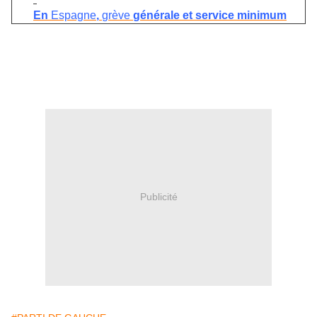
En
Espagne
,
grève
générale et service minimum
Publicité