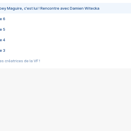
bey Maguire, c'est lui ! Rencontre avec Damien Witecka
e 6
e 5
e 4
e 3
s créatrices de la VF !
e 2
e 1
e Mektoub My Love arrive enfin ! Rencontre avec Shaïn Boumedine et Sal
i : après Toni en famille
elle réalise le bouleversant Dites lui que je l'aime
ais ! Rencontre autour de Vie privée de Rebecca Zlotowski