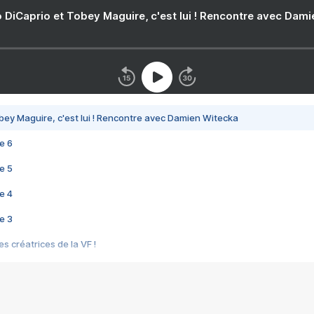
 DiCaprio et Tobey Maguire, c'est lui ! Rencontre avec Dam
bey Maguire, c'est lui ! Rencontre avec Damien Witecka
e 6
e 5
e 4
e 3
s créatrices de la VF !
e 2
e 1