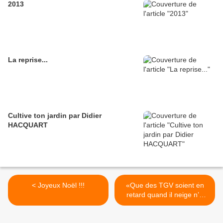
2013
La reprise...
Cultive ton jardin par Didier
HACQUART
< Joyeux Noël !!!
«Que des TGV soient en
retard quand il neige n’a
rien d’anormal» >