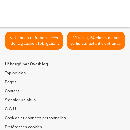
< Un beau et franc succès
Vitrolles, 24 élus sortants
de la gauche : l'obligation
sortis par autant d'entrants !
d'aller plus loin ! Par marie
>
Noëlle Lienemann
Hébergé par Overblog
Top articles
Pages
Contact
Signaler un abus
C.G.U.
Cookies et données personnelles
Préférences cookies