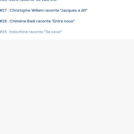
#27 : Christophe Willem raconte "Jacques a dit"
#26 : Chimène Badi raconte "Entre nous"
#25 : Indochine raconte "3e sexe"
#24 : Zaho raconte "C'est chelou"
#23 : Patrick Bruel raconte "Au café des délices"
#22 : Kyo raconte "Le chemin"
#21 : Nolwenn Leroy raconte "Cassé"
#20 : Patrick Hernandez raconte "Born to be alive"
#19 : Lorie raconte "Près de moi"
#18 : Michael Jones raconte "A nos actes manqués" (avec Jean-Jacque
#17 : Khaled raconte "Aïcha"
#16 : Corneille raconte "Parce qu'on vient de loin"