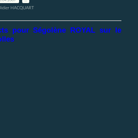
Didier HACQUART
racts pour Ségolène ROYAL sur le
lles