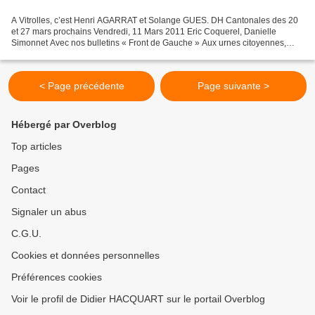
A Vitrolles, c’est Henri AGARRAT et Solange GUES. DH Cantonales des 20
et 27 mars prochains Vendredi, 11 Mars 2011 Eric Coquerel, Danielle
Simonnet Avec nos bulletins « Front de Gauche » Aux urnes citoyennes,
citoyens ! Les 20 et 27 mars ont lieu les...
< Page précédente
Page suivante >
Hébergé par Overblog
Top articles
Pages
Contact
Signaler un abus
C.G.U.
Cookies et données personnelles
Préférences cookies
Voir le profil de Didier HACQUART sur le portail Overblog