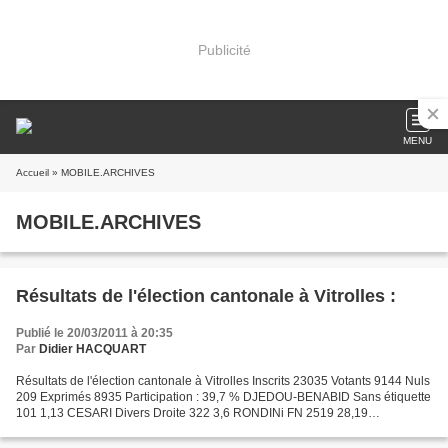
Publicité
MENU
Accueil
» MOBILE.ARCHIVES
MOBILE.ARCHIVES
Résultats de l'élection cantonale à Vitrolles :
Publié le 20/03/2011 à 20:35
Par
Didier HACQUART
Résultats de l'élection cantonale à Vitrolles Inscrits 23035 Votants 9144 Nuls
209 Exprimés 8935 Participation : 39,7 % DJEDOU-BENABID Sans étiquette
101 1,13 CESARI Divers Droite 322 3,6 RONDINi FN 2519 28,19
LUCCANTONI POI 96 1,07 GACHON PS 3241 36,27...