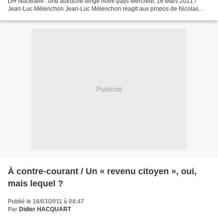
DH Nucléaire : une autruche dirige notre pays Mercredi, 16 Mars 2011 /
Jean-Luc Mélenchon Jean-Luc Mélenchon réagit aux propos de Nicolas
Sarkozy vantant la "pertinence" et la "sureté"...
Publicité
À contre-courant / Un « revenu citoyen », oui,
mais lequel ?
Publié le 16/03/2011 à 04:47
Par
Didier HACQUART