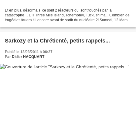
Et en plus, désormais, ce sont 2 réacteurs qui sont touchés par la
catastrophe… DH Three Mile Island, Tchernobyl, Fuckushima... Combien de
tragédies faudra t il encore avant de sortir du nucléaire ?! Samedi, 12 Mars
2011 Corinne Morel Darleux Face à la...
Sarkozy et la Chrétienté, petits rappels...
Publié le 13/03/2011 à 06:27
Par
Didier HACQUART