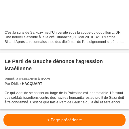
C'est la suite de Sarkozy met l’Université sous la coupe du goupillon ... DH
Une nouvelle atteinte à la laïcité Dimanche, 30 Mai 2010 14:10 Martine
Billard Après la reconnaissance des diplômes de l'enseignement supérieur
catholique suite à l'accord survenu...
Le Parti de Gauche dénonce l'agression
israélienne
Publié le 01/06/2010 à 05:29
Par
Didier HACQUART
Ce qui vient de se passer au large de la Palestine est innommable. L'assaut
des soldats israéliens contre des navires humanitaires au profit de Gaza doit
être condamné. C'est ce que fait le Parti de Gauche qui a été et sera encore
présent dans les actions...
< Page précédente