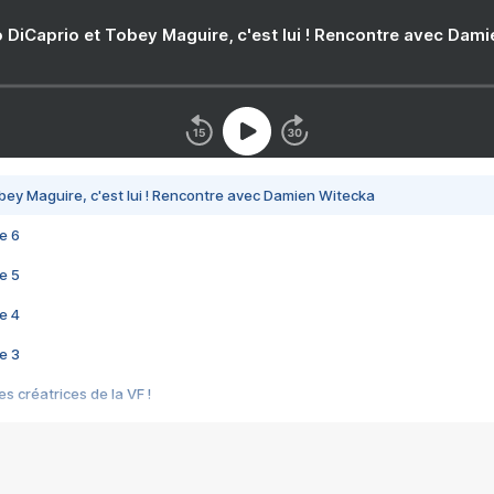
 DiCaprio et Tobey Maguire, c'est lui ! Rencontre avec Dam
bey Maguire, c'est lui ! Rencontre avec Damien Witecka
e 6
e 5
e 4
e 3
s créatrices de la VF !
e 2
e 1