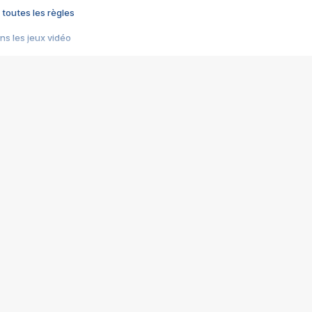
 toutes les règles
s les jeux vidéo
us choquant de Rockstar ? - Le scandale BULLY
e plus moche de Steam
du RÊVE tourne au CAUCHEMAR
pendant 8 heures
it… à tort
umiliés par un jeu vidéo
ire - Final Fantasy 8
ti un empire - Age of Empires
story DOFUS
tard, il crée l'un des pires jeux de tous les temps, MindsEye.