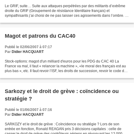
Le GRIF, suite… Suite aux attaques perpétrées par des militants d’extrême
droite du GRIF (Groupement de résistance Identitaire français) et
sympathisants j’ai choisi de ne pas laisser ces agissements dans l’ombre. A
contrario, il me parait important de...
Magot et patrons du CAC40
Publié le 02/06/2007 à 07:17
Par
Didier HACQUART
Stock-options: magot d'un milliard d'euros pour les PDG du CAC 40 La
France va mal, il faut « relancer la machine », «le moral des français est au
plus bas », etc. Il faut revoir l’ISF, les droits de succession, revoir le code du
travail, le droit de...
Sarkozy et le droit de grève : coïncidence ou
stratégie ?
Publié le 01/06/2007 à 07:16
Par
Didier HACQUART
SARKOZY et le droit de grève : Coïncidence ou stratégie ? Lors de son
entrée en fonction, Ronald REAGAN pris 3 décisions capitales : celle de
casser le droit de grève des contrôleurs aériens en révoquant les 12 000