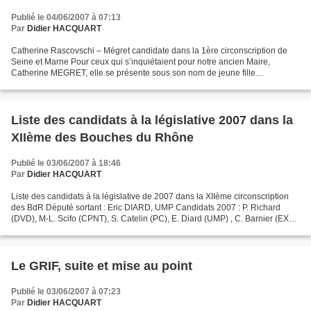
Publié le 04/06/2007 à 07:13
Par
Didier HACQUART
Catherine Rascovschi – Mégret candidate dans la 1ère circonscription de
Seine et Marne Pour ceux qui s’inquiétaient pour notre ancien Maire,
Catherine MEGRET, elle se présente sous son nom de jeune fille
RASCOVSCHI dans la 1ère circonscription de Seine...
Liste des candidats à la législative 2007 dans la
XIIème des Bouches du Rhône
Publié le 03/06/2007 à 18:46
Par
Didier HACQUART
Liste des candidats à la législative de 2007 dans la XIIème circonscription
des BdR Député sortant : Eric DIARD, UMP Candidats 2007 : P. Richard
(DVD), M-L. Scifo (CPNT), S. Catelin (PC), E. Diard (UMP) , C. Barnier (EXG),
J-C. Marie (DIV), B.Mégret (EXD),...
Le GRIF, suite et mise au point
Publié le 03/06/2007 à 07:23
Par
Didier HACQUART