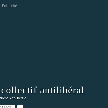
Publicité
collectif antilibéral
auche Antilibérale
0.12.2006
…