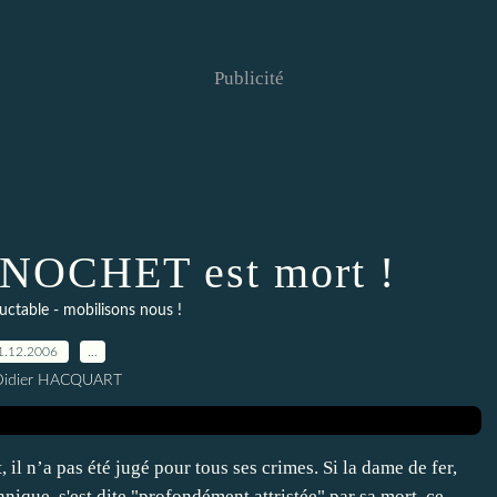
Publicité
 PINOCHET est mort !
luctable - mobilisons nous !
1.12.2006
…
Didier HACQUART
il n’a pas été jugé pour tous ses crimes. Si la dame de fer,
nique, s'est dite "profondément attristée" par sa mort, ce