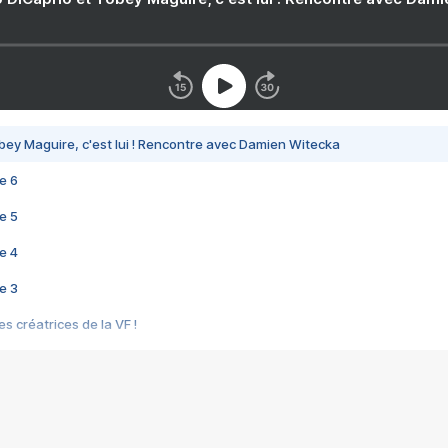
bey Maguire, c'est lui ! Rencontre avec Damien Witecka
e 6
e 5
e 4
e 3
s créatrices de la VF !
e 2
e 1
e Mektoub My Love arrive enfin ! Rencontre avec Shaïn Boumedine et Sal