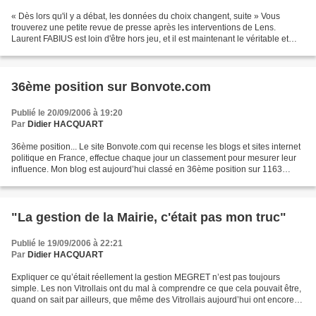
« Dès lors qu'il y a débat, les données du choix changent, suite » Vous
trouverez une petite revue de presse après les interventions de Lens.
Laurent FABIUS est loin d'être hors jeu, et il est maintenant le véritable et
unique adversaire de Ségolène ROYAL....
36ème position sur Bonvote.com
Publié le 20/09/2006 à 19:20
Par
Didier HACQUART
36ème position... Le site Bonvote.com qui recense les blogs et sites internet
politique en France, effectue chaque jour un classement pour mesurer leur
influence. Mon blog est aujourd’hui classé en 36ème position sur 1163
blogs politiques recensés au...
"La gestion de la Mairie, c'était pas mon truc"
Publié le 19/09/2006 à 22:21
Par
Didier HACQUART
Expliquer ce qu’était réellement la gestion MEGRET n’est pas toujours
simple. Les non Vitrollais ont du mal à comprendre ce que cela pouvait être,
quand on sait par ailleurs, que même des Vitrollais aujourd’hui ont encore
du mal à croire que les MEGRET...