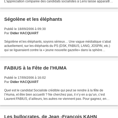
L'appréciation comparée des candidats socialistes à Lens laisse apparaître
deux vainqueurs : Ségolène Royal et...
Ségolène et les éléphants
Publié le 18/09/2006 à 09:30
Par
Didier HACQUART
Ségolène et les éléphants, soyons sérieux… Une vague médiatique s’abat
actuellement, sur les éléphants du PS (DSK, FABIUS, LANG, JOSPIN, etc.)
qui se ligueraient contre la « jeune nouvelle gazelle» dans la sphère
politique, Ségolène ROYAL. Je crois, qu’il...
FABIUS à la Fête de l'HUMA
Publié le 17/09/2006 à 16:02
Par
Didier HACQUART
Quel est le candidat Socialiste crédible qui peut se rendre à la fête de
l’Huma, et être bien accueilli ? Ne cherchez pas, il n’y en a qu’un, c’est
Laurent FABIUS, d’ailleurs, les autres ne viennent pas. Pour gagnez, en
2007, il faut un candidat PS, capable...
Les bullocrates, de Jean -François KAHN