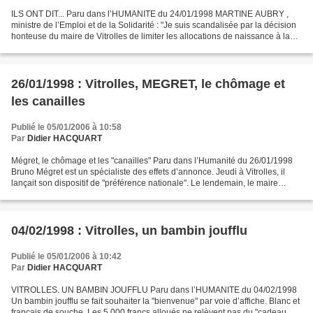
ILS ONT DIT... Paru dans l’HUMANITE du 24/01/1998 MARTINE AUBRY ,
ministre de l’Emploi et de la Solidarité : "Je suis scandalisée par la décision
honteuse du maire de Vitrolles de limiter les allocations de naissance à la
nationalité des parents. Par...
26/01/1998 : Vitrolles, MEGRET, le chômage et
les canailles
Publié le 05/01/2006 à 10:58
Par
Didier HACQUART
Mégret, le chômage et les "canailles" Paru dans l’Humanité du 26/01/1998
Bruno Mégret est un spécialiste des effets d’annonce. Jeudi à Vitrolles, il
lançait son dispositif de "préférence nationale". Le lendemain, le maire
consort affirmait à Brest que...
04/02/1998 : Vitrolles, un bambin joufflu
Publié le 05/01/2006 à 10:42
Par
Didier HACQUART
VITROLLES. UN BAMBIN JOUFFLU Paru dans l’HUMANITE du 04/02/1998
Un bambin joufflu se fait souhaiter la "bienvenue" par voie d’affiche. Blanc et
français de souche. Les 5.000 francs alloués ne relèvent pas du "cadeau