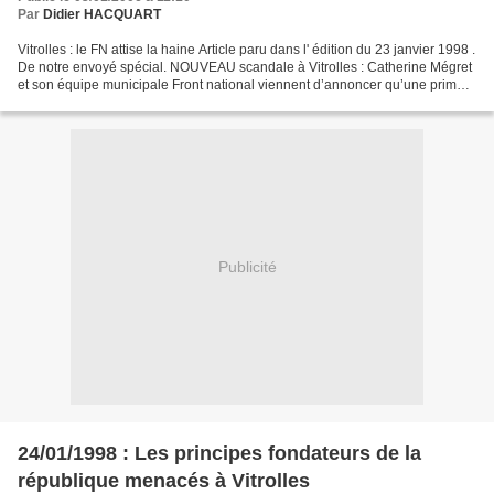
Par
Didier HACQUART
Vitrolles : le FN attise la haine Article paru dans l' édition du 23 janvier 1998 .
De notre envoyé spécial. NOUVEAU scandale à Vitrolles : Catherine Mégret
et son équipe municipale Front national viennent d’annoncer qu’une prime
de 5.000 francs serait...
Publicité
24/01/1998 : Les principes fondateurs de la
république menacés à Vitrolles